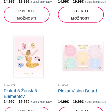
Cenovni
Cenovni
14.99
€
–
19.99
€
14.99
€
–
19.99
€
z vključenim DDV
z vključenim DDV
razpon:
razpon:
od
od
IZBERITE
IZBERITE
14.99€
14.99€
do
do
19.99€
19.99€
MOŽNOSTI
MOŽNOSTI
Ta
Ta
izdelek
izdelek
ima
ima
več
več
različic.
različic.
Možnosti
Možnosti
lahko
lahko
izberete
izberete
na
na
strani
strani
izdelka
izdelka
PLAKATI
PLAKATI
Plakat 5 Žensk 5
Plakat Vision Board
Elementov
Cenovni
Cenovni
14.99
€
–
19.99
€
14.99
€
–
19.99
€
z vključenim DDV
z vključenim DDV
razpon:
razpon:
od
od