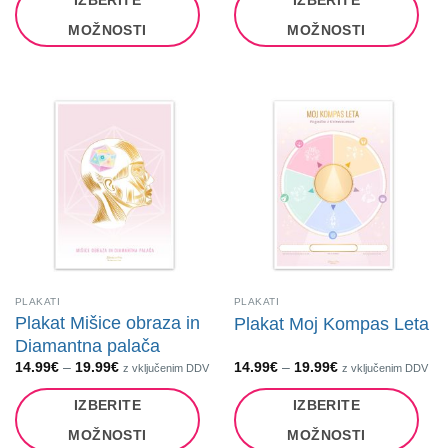
IZBERITE
IZBERITE
14.99€
14.99€
do
do
19.99€
19.99€
MOŽNOSTI
MOŽNOSTI
Ta
Ta
izdelek
izdelek
ima
ima
več
več
različic.
različic.
Možnosti
Možnosti
lahko
lahko
izberete
izberete
na
na
strani
strani
izdelka
izdelka
PLAKATI
PLAKATI
Plakat Mišice obraza in
Plakat Moj Kompas Leta
Diamantna palača
Cenovni
Cenovni
14.99
€
–
19.99
€
14.99
€
–
19.99
€
z vključenim DDV
z vključenim DDV
razpon:
razpon:
od
od
IZBERITE
IZBERITE
14.99€
14.99€
do
do
19.99€
19.99€
MOŽNOSTI
MOŽNOSTI