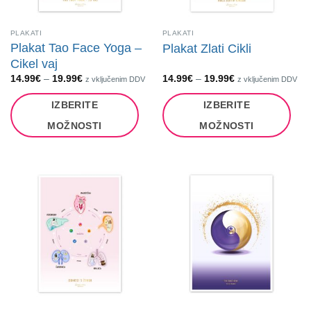
PLAKATI
PLAKATI
Plakat Tao Face Yoga –
Plakat Zlati Cikli
Cikel vaj
Cenovni
Cenovni
14.99
€
–
19.99
€
14.99
€
–
19.99
€
z vključenim DDV
z vključenim DDV
razpon:
razpon:
od
od
IZBERITE
IZBERITE
14.99€
14.99€
do
do
19.99€
19.99€
MOŽNOSTI
MOŽNOSTI
Ta
Ta
izdelek
izdelek
ima
ima
več
več
različic.
različic.
Možnosti
Možnosti
lahko
lahko
izberete
izberete
na
na
strani
strani
izdelka
izdelka