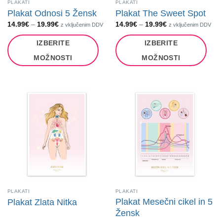
PLAKATI
PLAKATI
Plakat Odnosi 5 Žensk
Plakat The Sweet Spot
Cenovni
Cenovni
14.99
€
–
19.99
€
14.99
€
–
19.99
€
z vključenim DDV
z vključenim DDV
razpon:
razpon:
od
od
IZBERITE
IZBERITE
14.99€
14.99€
do
do
19.99€
19.99€
MOŽNOSTI
MOŽNOSTI
Ta
Ta
izdelek
izdelek
ima
ima
več
več
različic.
različic.
Možnosti
Možnosti
lahko
lahko
izberete
izberete
na
na
strani
strani
izdelka
izdelka
PLAKATI
PLAKATI
Plakat Mesečni cikel in 5
Plakat Zlata Nitka
Žensk