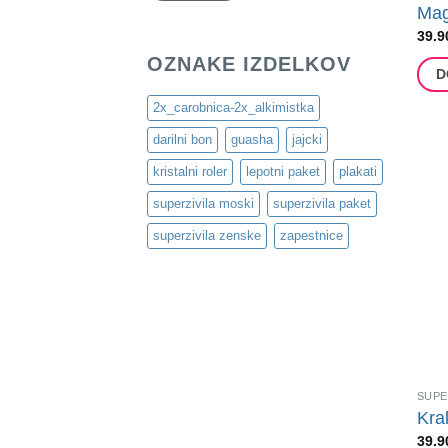
Mag
39.9
OZNAKE IZDELKOV
D
2x_carobnica-2x_alkimistka
darilni bon
guasha
jajcki
kristalni roler
lepotni paket
plakati
superzivila moski
superzivila paket
superzivila zenske
zapestnice
SUPE
Kral
39.9