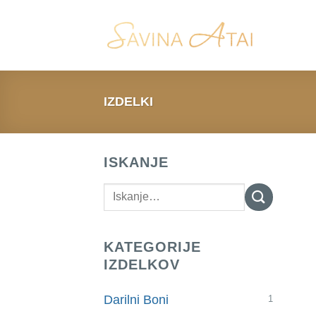
Skip
to
content
IZDELKI
ISKANJE
Išči:
KATEGORIJE
IZDELKOV
Darilni Boni
1