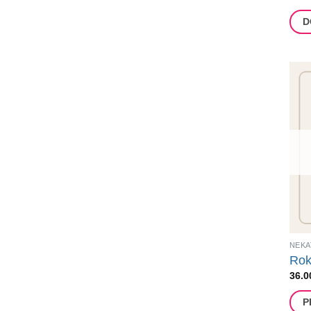
D
NEKA
Rok
36.0
P