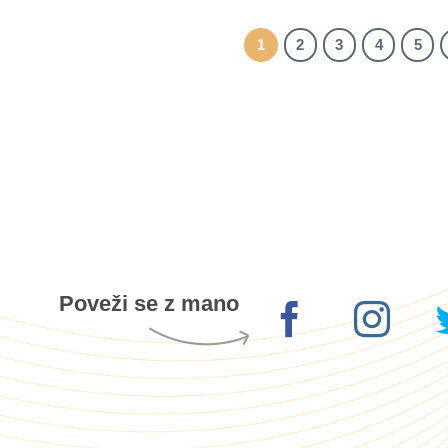
1
2
3
4
5
Poveži se z mano