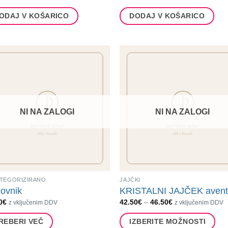
ODAJ V KOŠARICO
DODAJ V KOŠARICO
NI NA ZALOGI
NI NA ZALOGI
TEGORIZIRANO
JAJČKI
ovnik
KRISTALNI JAJČEK avent
Cenovni
0
€
42.50
€
–
46.50
€
z vključenim DDV
z vključenim DDV
razpon:
od
REBERI VEČ
IZBERITE MOŽNOSTI
42.50€