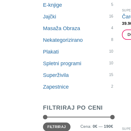
E-knjige
5
SUPE
Jajčki
Čar
16
39.9
Masaža Obraza
4
D
Nekategorizirano
8
Plakati
10
Spletni programi
10
Superživila
15
Zapestnice
2
FILTRIRAJ PO CENI
Min
Max
Cena:
0€
—
190€
FILTRIRAJ
cena
cena
SUPE