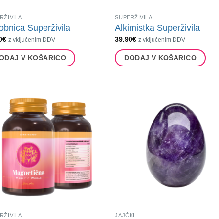
RŽIVILA
SUPERŽIVILA
obnica Superživila
Alkimistka Superživila
0
€
39.90
€
z vključenim DDV
z vključenim DDV
ODAJ V KOŠARICO
DODAJ V KOŠARICO
RŽIVILA
JAJČKI