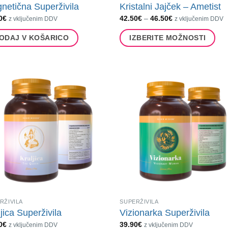
netična Superživila
Kristalni Jajček – Ametist
Cenovni
0
€
42.50
€
–
46.50
€
z vključenim DDV
z vključenim DDV
razpon:
od
ODAJ V KOŠARICO
IZBERITE MOŽNOSTI
42.50€
do
Ta
46.50€
izdelek
ima
več
različic.
Možnosti
lahko
izberete
na
strani
izdelka
RŽIVILA
SUPERŽIVILA
jica Superživila
Vizionarka Superživila
0
€
39.90
€
z vključenim DDV
z vključenim DDV