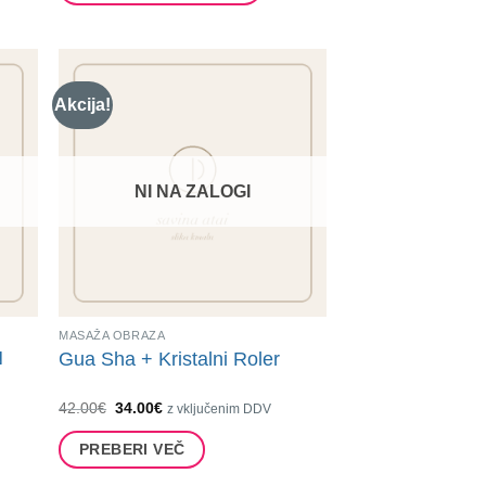
do
Ta
46.50€
izdelek
ima
več
Akcija!
različic.
Možnosti
lahko
NI NA ZALOGI
izberete
na
strani
izdelka
MASAŽA OBRAZA
N
Gua Sha + Kristalni Roler
Izvirna
Trenutna
42.00
€
34.00
€
z vključenim DDV
cena
cena
je
je:
PREBERI VEČ
bila:
34.00€.
42.00€.