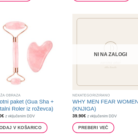
do
Ta
46.50€
izdelek
ima
več
različic.
Možnosti
lahko
NI NA ZALOGI
izberete
na
strani
izdelka
ŽA OBRAZA
NEKATEGORIZIRANO
otni paket (Gua Sha +
WHY MEN FEAR WOME
talni Roler iz roževca)
(KNJIGA)
0
€
39.90
€
z vključenim DDV
z vključenim DDV
ODAJ V KOŠARICO
PREBERI VEČ