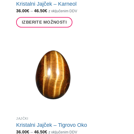
Kristalni Jajček – Karneol
Cenovni
36.00
€
–
46.50
€
z vključenim DDV
razpon:
od
IZBERITE MOŽNOSTI
36.00€
do
Ta
46.50€
izdelek
ima
več
različic.
Možnosti
lahko
izberete
na
strani
izdelka
JAJČKI
Kristalni Jajček – Tigrovo Oko
Cenovni
36.00
€
–
46.50
€
z vključenim DDV