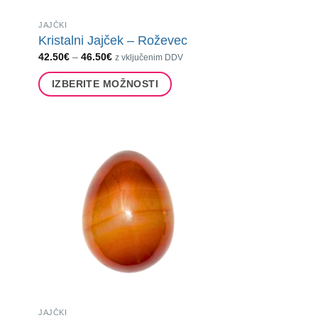
JAJČKI
Kristalni Jajček – Roževec
Cenovni
42.50
€
–
46.50
€
z vključenim DDV
razpon:
od
IZBERITE MOŽNOSTI
42.50€
do
Ta
46.50€
izdelek
ima
več
različic.
Možnosti
lahko
izberete
na
strani
izdelka
JAJČKI