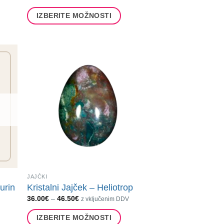
razpon:
od
IZBERITE MOŽNOSTI
36.00€
do
Ta
46.50€
izdelek
ima
več
različic.
Možnosti
lahko
izberete
na
strani
izdelka
JAJČKI
urin
Kristalni Jajček – Heliotrop
Cenovni
36.00
€
–
46.50
€
z vključenim DDV
razpon:
od
IZBERITE MOŽNOSTI
36.00€