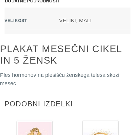
DODATNE PODROBNOSTI
9
€
VELIKI, MALI
VELIKOST
PLAKAT MESEČNI CIKEL
IN 5 ŽENSK
Ples hormonov na plesišču ženskega telesa skozi
mesec.
PODOBNI IZDELKI