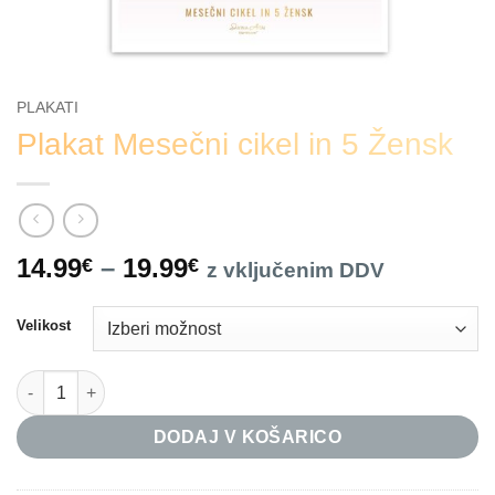
PLAKATI
Plakat Mesečni cikel in 5 Žensk
C
14.99
–
19.99
€
€
z vključenim DDV
e
n
Velikost
o
v
Plakat Mesečni cikel in 5 Žensk količina
n
i
DODAJ V KOŠARICO
r
a