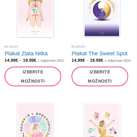
PLAKATI
PLAKATI
Plakat Zlata Nitka
Plakat The Sweet Spot
Cenovni
Cenovni
14.99
€
–
19.99
€
14.99
€
–
19.99
€
z vključenim DDV
z vključenim DDV
razpon:
razpon:
od
od
IZBERITE
IZBERITE
14.99€
14.99€
do
do
19.99€
19.99€
MOŽNOSTI
MOŽNOSTI
Ta
Ta
izdelek
izdelek
ima
ima
več
več
različic.
različic.
Možnosti
Možnosti
lahko
lahko
izberete
izberete