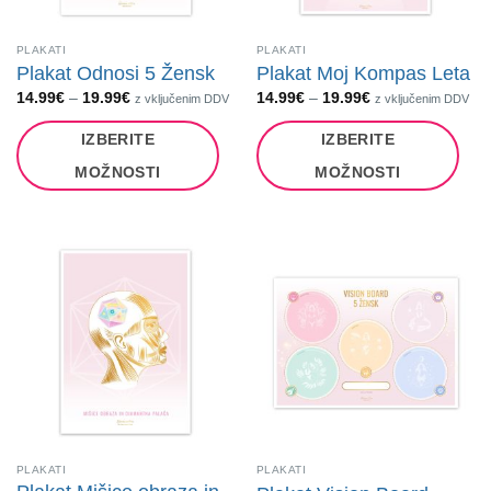
izdelka
izdelka
PLAKATI
PLAKATI
Plakat Odnosi 5 Žensk
Plakat Moj Kompas Leta
Cenovni
Cenovni
14.99
€
–
19.99
€
14.99
€
–
19.99
€
z vključenim DDV
z vključenim DDV
razpon:
razpon:
od
od
IZBERITE
IZBERITE
14.99€
14.99€
do
do
19.99€
19.99€
MOŽNOSTI
MOŽNOSTI
Ta
Ta
izdelek
izdelek
ima
ima
več
več
različic.
različic.
Možnosti
Možnosti
lahko
lahko
izberete
izberete
na
na
strani
strani
izdelka
izdelka
PLAKATI
PLAKATI