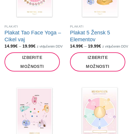
na
na
strani
strani
izdelka
izdelka
PLAKATI
PLAKATI
Plakat Tao Face Yoga –
Plakat 5 Žensk 5
Cikel vaj
Elementov
Cenovni
Cenovni
14.99
€
–
19.99
€
14.99
€
–
19.99
€
z vključenim DDV
z vključenim DDV
razpon:
razpon:
od
od
IZBERITE
IZBERITE
14.99€
14.99€
do
do
19.99€
19.99€
MOŽNOSTI
MOŽNOSTI
Ta
Ta
izdelek
izdelek
ima
ima
več
več
različic.
različic.
Možnosti
Možnosti
lahko
lahko
izberete
izberete
na
na
strani
strani