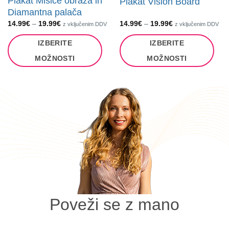
Plakat Mišice obraza in
Plakat Vision Board
Diamantna palača
Cenovni
Cenovni
14.99
€
–
19.99
€
14.99
€
–
19.99
€
z vključenim DDV
z vključenim DDV
razpon:
razpon:
od
od
IZBERITE
IZBERITE
14.99€
14.99€
do
do
19.99€
19.99€
MOŽNOSTI
MOŽNOSTI
Ta
Ta
izdelek
izdelek
ima
ima
več
več
različic.
različic.
Možnosti
Možnosti
lahko
lahko
izberete
izberete
na
na
strani
strani
izdelka
izdelka
Poveži se z mano