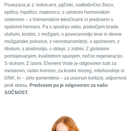
Povezana je z: ledvicami, jajčniki, nadledvično žlezo,
epifizo, hipofizo, maternico, s celotnim hormonskim
sistemom – s hormonskimi tekočinami in predvsem s
spolnimi hormoni. Pa s spodnjo veko, področjem brade,
sluhom, kostmi, z možgani, s povezanostjo leve in desne
možganske polovice, z nevrotransmitorji, s spominom, z
libidom, s plodnostjo, s sklepi, z zobmi. Z globokim
pomlajevanjem, kvalitetnim spanjem, nočno regeneracijo.
S sluhom. Z lasmi. Element Vode je odgovoren tudi za
melatonin, rastni hormon, za kostni mozeg, mitohondrije in
DNK. In – zelo pomembno – za uravnan kortizol, odpornost
proti stresu.
Predvsem pa je odgovoren za našo
SOČNOST.