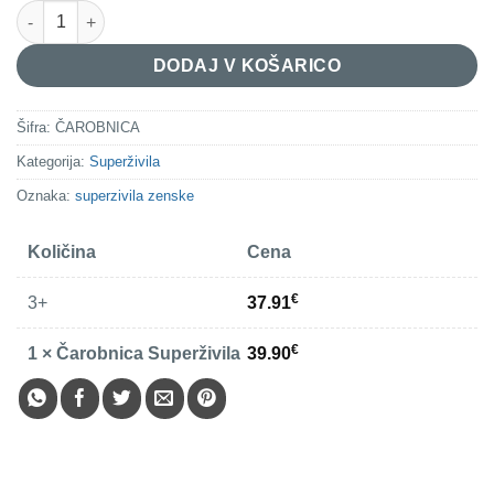
Čarobnica Superživila količina
DODAJ V KOŠARICO
Šifra:
ČAROBNICA
Kategorija:
Superživila
Oznaka:
superzivila zenske
Količina
Cena
€
3+
37.91
€
1
×
Čarobnica Superživila
39.90