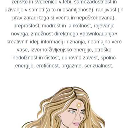
žensko in svečenico v tebi, samozadostnost in
uživanje v samoti (a to ni osamljenost!), ranljivost (in
prav zaradi tega si večna in nepoškodovana),
preprostost, modrost in lahkotnost, rojevanje
novega, zmožnost direktnega »downloadanja«
kreativnih idej, informacij in znanja, neomajno vero
vase, izvorno življenjsko energijo, otroško
nedolžnost in čistost, duhovno zavest, spolno
energijo, erotičnost, orgazme, senzualnost.