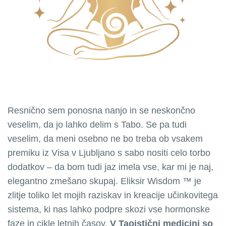
Resnično sem ponosna nanjo in se neskončno
veselim, da jo lahko delim s Tabo. Se pa tudi
veselim, da meni osebno ne bo treba ob vsakem
premiku iz Visa v Ljubljano s sabo nositi celo torbo
dodatkov – da bom tudi jaz imela vse, kar mi je naj,
elegantno zmešano skupaj. Eliksir Wisdom ™ je
zlitje toliko let mojih raziskav in kreacije učinkovitega
sistema, ki nas lahko podpre skozi vse hormonske
faze in cikle letnih časov.
V Taoistični medicini so