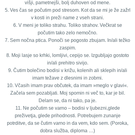
višji, pametnejši, bolj duhoven od mene.
5. Ves čas se počutim pod stresom. Kot da se mi je že zažrl
v kosti in preži name z vseh strani.
6. V meni je toliko strahu. Toliko strahov. Večkrat se
počutim tako zelo nemočno.
7. Sem nočna ptica. Ponoči se pogosto zbujam. In/ali težko
zaspim.
8. Moji lasje so krhki, lomljivi, cepijo se. Izgubljajo gostoto
in/ali prehitro sivijo.
9. Čutim bolečino bodisi v križu, kolenih ali sklepih in/ali
imam težave z dlesnimi in zobmi.
10. Včasih imam prav občutek, da imam »meglo v glavi«.
Začela sem pozabljati. Moj spomin ni več to, kar je bil.
Delam se, da ni tako, pa je.
11. Ne počutim se varno – bodisi v ljubezni,glede
preživetja, glede prihodnosti. Potrebujem zunanje
potrditve, da se čutim varno in da vem, kdo sem. (Poroka,
dobra služba, diploma …)