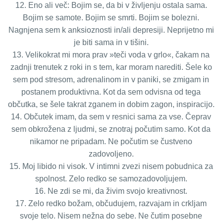
12. Eno ali več: Bojim se, da bi v življenju ostala sama.
Bojim se samote. Bojim se smrti. Bojim se bolezni.
Nagnjena sem k anksioznosti in/ali depresiji. Neprijetno mi
je biti sama in v tišini.
13. Velikokrat mi mora prav »teči voda v grlo«, čakam na
zadnji trenutek z roki in s tem, kar moram narediti. Šele ko
sem pod stresom, adrenalinom in v paniki, se zmigam in
postanem produktivna. Kot da sem odvisna od tega
občutka, se šele takrat zganem in dobim zagon, inspiracijo.
14. Občutek imam, da sem v resnici sama za vse. Čeprav
sem obkrožena z ljudmi, se znotraj počutim samo. Kot da
nikamor ne pripadam. Ne počutim se čustveno
zadovoljeno.
15. Moj libido ni visok. V intimni zvezi nisem pobudnica za
spolnost. Zelo redko se samozadovoljujem.
16. Ne zdi se mi, da živim svojo kreativnost.
17. Zelo redko božam, občudujem, razvajam in crkljam
svoje telo. Nisem nežna do sebe. Ne čutim posebne