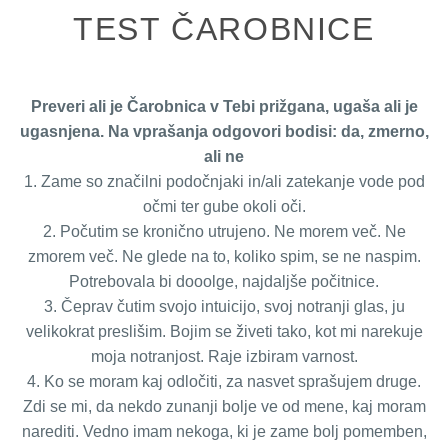
TEST ČAROBNICE
Preveri ali je Čarobnica v Tebi prižgana, ugaša ali je
ugasnjena. Na vprašanja odgovori bodisi: da, zmerno,
ali ne
1. Zame so značilni podočnjaki in/ali zatekanje vode pod
očmi ter gube okoli oči.
2. Počutim se kronično utrujeno. Ne morem več. Ne
zmorem več. Ne glede na to, koliko spim, se ne naspim.
Potrebovala bi dooolge, najdaljše počitnice.
3. Čeprav čutim svojo intuicijo, svoj notranji glas, ju
velikokrat preslišim. Bojim se živeti tako, kot mi narekuje
moja notranjost. Raje izbiram varnost.
4. Ko se moram kaj odločiti, za nasvet sprašujem druge.
Zdi se mi, da nekdo zunanji bolje ve od mene, kaj moram
narediti. Vedno imam nekoga, ki je zame bolj pomemben,