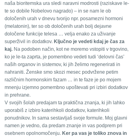
naša bioritemska ura sledi naravni modrosti (raziskave le-
te so dobile Nobelovo nagrado) – in se nam le ob
določenih urah v dnevu tvorijo npr. posamezni hormoni
(melatonin), ter so ob določenih urah bolj dejavne
določene funkcije telesa … velja enako za uživanje
superživil in dodatkov.
Ključno je vedeti kdaj je čas za
kaj.
Na podoben način, kot ne moremo vstopiti v trgovino,
ko je le-ta zaprta, je pomembno vedeti tudi ‘delovni čas’
naših organov in sistemov, ki jih želimo regenerirati in
nahraniti. Ženske smo skozi mesec podvržene petim
različnim hormonskim fazam … in te faze je po mojem
mnenju izjemno pomembno upoštevati pri izbiri dodatkov
in prehrane.
V svojih šolah predajam ta praktična znanja, ki jih lahko
uporabiš z izbiro katerihkoli dodatkov, katerihkoli
ponudnikov. In sama sestavljaš svoje formule. Moj glavni
namen je vedno, da predam znanje in vas podprem pri
osebnem opolnomočenju.
Ker pa vas je toliko znova in