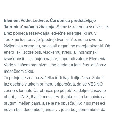
Element Vode, Ledvice, Čarobnica predstavljajo
‘korenine’ našega življenja.
Seme iz katerega vse vzklije.
Brez polnega rezervoarja ledvične energije (ki mu v
Taoizmu tudi pravijo ‘predrojstveni chi’ oziroma izvorna
življenjska energija), se ostali organi ne morejo okrepiti. Ob
energijski izgorelosti, visokemu stresu ali hormonski
izsušenosti … je nujno najprej napolniti zaloge Elementa
Vode v našem organizmu, ne glede na letni čas, ali čas v
mesečnem ciklu.
To polnjenje zna na začetku tudi trajati dlje časa. Zato bi
jaz osebno v takem primeru priporočala, da se VEDNO
začne s formulo Čarobnica, po potrebi za daljše časovno
obdobje. Za 3, 6 ali 9 mesecev. (Lahko se jo kombinira z
drugimi mešanicami, a se je ne opušča.) Ko niso meseci
november, december, januar … je še bolj pomembno, da