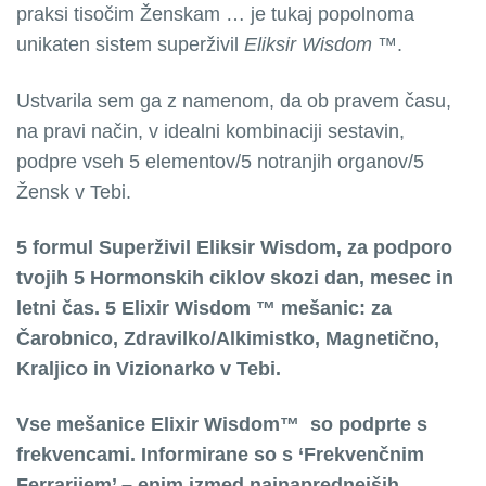
praksi tisočim Ženskam … je tukaj popolnoma
unikaten sistem superživil
Eliksir Wisdom ™
.
Ustvarila sem ga z namenom, da ob pravem času,
na pravi način, v idealni kombinaciji sestavin,
podpre vseh 5 elementov/5 notranjih organov/5
Žensk v Tebi.
5 formul Superživil Eliksir Wisdom, za podporo
tvojih 5 Hormonskih ciklov skozi dan, mesec in
letni čas. 5 Elixir Wisdom ™ mešanic: za
Čarobnico, Zdravilko/Alkimistko, Magnetično,
Kraljico in Vizionarko v Tebi.
Vse mešanice Elixir Wisdom
™
so podprte s
frekvencami. Informirane so s ‘Frekvenčnim
Ferrarijem’ – enim izmed najnaprednejših