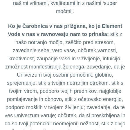
našimi vrlinami, kvalitetami in z našimi ‘super
močmi’.
Ko je Čarobnica v nas prižgana, ko je Element
Vode v nas v ravnovesju nam to prinaša:
stik z
našo notranjo močjo, zaščito pred stresom,
zavedanje sebe, vero vase, občutek varnosti,
kreativnost, zaupanje vase in v življenje, intuicijo,
zmožnost manifestiranja želenega; zavedanje, da je
Univerzum tvoj osebni pomočnik; globino,
sprejemanje, stik s tvojim notranjim otrokom, stik s
tvojim virom, podporo tvojih prednikov, najgloblje
pomlajevanje in obnovo, stik z očetovsko energijo,
podporo moških v tvojem življenju; zavedanje, da te
ves Univerzum varuje; občutek, da si preskrbljena in
da so tvoji potenciali neomejeni; nežnost, stik z divjo