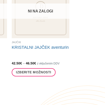
NI NA ZALOGI
JAJČKI
KRISTALNI JAJČEK aventurin
Cenovni
42.50
€
–
46.50
€
z vključenim DDV
razpon:
od
IZBERITE MOŽNOSTI
42.50€
do
Ta
46.50€
izdelek
ima
več
različic.