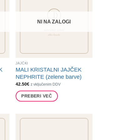
NI NA ZALOGI
JAJČKI
K
MALI KRISTALNI JAJČEK
NEPHRITE (zelene barve)
42.50
€
z vključenim DDV
PREBERI VEČ