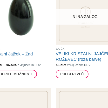
NI NA ZALOGI
I
JAJČKI
VELIKI KRISTALNI JAJČE
talni Jajček – Žad
ROŽEVEC (roza barve)
Cenovni
0
€
–
46.50
€
46.50
€
z vključenim DDV
z vključenim DDV
razpon:
od
ZBERITE MOŽNOSTI
PREBERI VEČ
42.50€
do
46.50€
ek
ic.