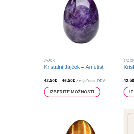
JAJČKI
JAJČK
Kristalni Jajček – Ametist
Kris
Cenovni
42.50
€
–
46.50
€
42.5
z vključenim DDV
razpon:
od
IZBERITE MOŽNOSTI
I
42.50€
do
Ta
Ta
46.50€
izdelek
izdel
ima
ima
več
več
različic.
različ