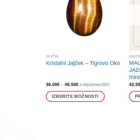
Možnosti
Možno
lahko
lahko
izberete
izber
na
na
strani
strani
izdelka
izdel
JAJČKI
JAJČK
MAL
Kristalni Jajček – Tigrovo Oko
JADE
min
Cenovni
36.00
€
–
46.50
€
42.5
z vključenim DDV
razpon:
od
IZBERITE MOŽNOSTI
P
36.00€
do
Ta
46.50€
izdelek
ima
več
različic.