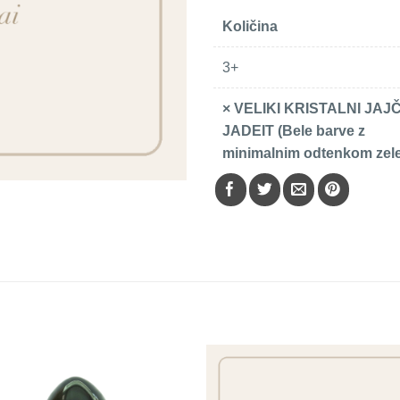
Količina
3+
×
VELIKI KRISTALNI JAJ
JADEIT (Bele barve z
minimalnim odtenkom zel