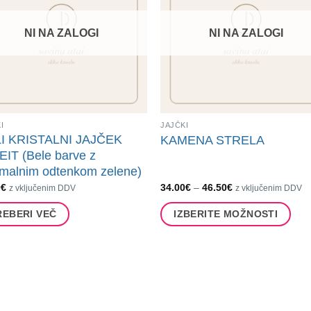
sti
NI NA ZALOGI
NI NA ZALOGI
ete
ka
I
JAJČKI
I KRISTALNI JAJČEK
KAMENA STRELA
IT (Bele barve z
imalnim odtenkom zelene)
Cenovni
0
€
34.00
€
–
46.50
€
z vključenim DDV
z vključenim DDV
razpon:
od
REBERI VEČ
IZBERITE MOŽNOSTI
34.00€
do
Ta
46.50€
izdelek
ima
več
različic.