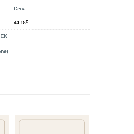
Cena
€
44.18
ČEK
ene)