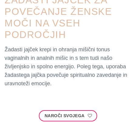
POVEČANJE ŽENSKE
MOČI NA VSEH
PODROČJIH
Žadasti jajček krepi in ohranja mišični tonus
vaginalnih in analnih mišic in s tem tudi našo
življenjsko in spolno energijo. Poleg tega, uporaba
žadastega jajčka povečuje spiritualno zavedanje in
uravnoteži emocije.
NAROČI SVOJEGA