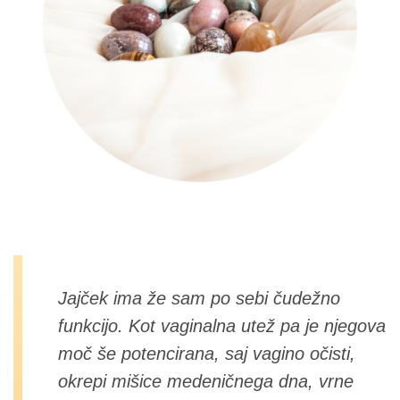
Jajček ima že sam po sebi čudežno
funkcijo. Kot vaginalna utež pa je njegova
moč še potencirana, saj vagino očisti,
okrepi mišice medeničnega dna, vrne