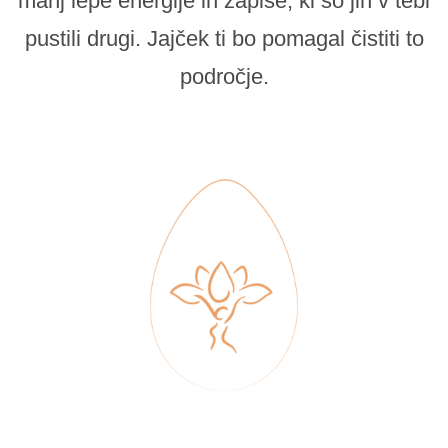
manj lepe energije in zapise, ki so jih v tebi
pustili drugi. Jajček ti bo pomagal čistiti to
področje.