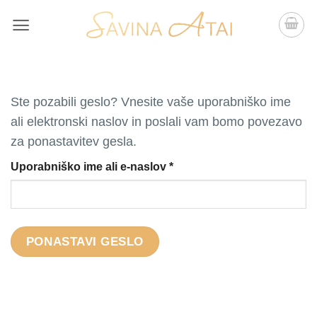
Skip
to
content
Ste pozabili geslo? Vnesite vaše uporabniško ime
ali elektronski naslov in poslali vam bomo povezavo
za ponastavitev gesla.
Z
Uporabniško ime ali e-naslov
*
a
h
t
e
PONASTAVI GESLO
v
a
n
o